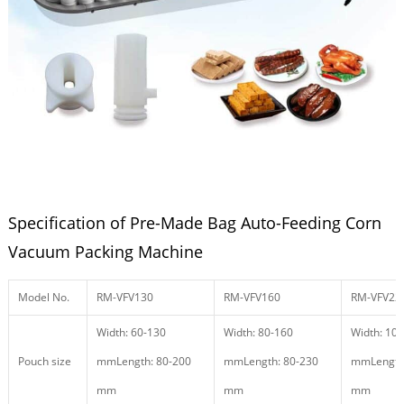
Specification of Pre-Made Bag Auto-Feeding Corn
Vacuum Packing Machine
Model No.
RM-VFV130
RM-VFV160
RM-VFV22
Width: 60-130
Width: 80-160
Width: 10
Pouch size
mmLength: 80-200
mmLength: 80-230
mmLength
mm
mm
mm