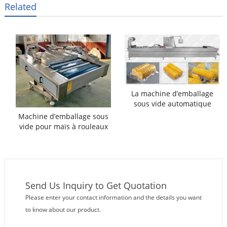
Related
La machine d’emballage
sous vide automatique
pour maïs doux par
Machine d’emballage sous
thermoformage de
vide pour maïs à rouleaux
conteneurs est utilisée
pour emballer le maïs doux
dans un sac sous vide. Il
s’agit d’un type de machine
horizontale de formage-
Send Us Inquiry to Get Quotation
remplissage-scellage qui
emballe les produits à
Please enter your contact information and the details you want
l’intérieur de la machine à
to know about our product.
l’aide de 2 rouleaux de film
d’emballage. La forme des