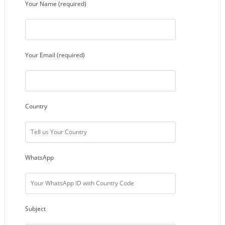
Your Name (required)
emballages finalisés est
définie par les moules
(outillages, ensembles de
matrices) dans les
chambres de formage et de
Your Email (required)
vide. Selon le matériau du
film d’emballage utilisé, les
emballages peuvent être
flexibles ou rigides. La
machine d’emballage sous
Country
vide pour maïs doux par
thermoformage offre une
large gamme d’options
pour répondre aux
différentes exigences des
WhatsApp
clients. La machine
d’emballage sous vide pour
maïs doux par
thermoformage forme
automatiquement le film de
Subject
thermoformage inférieur
en barquettes par le