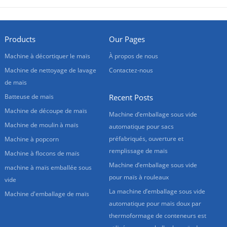
tactile, facile à lire et à
utiliser. Les clients peuvent
fabriquer des emballages
de formes différentes en
Products
Our Pages
changeant différents
moules. Cette machine
Machine à décortiquer le maïs
À propos de nous
d’emballage sous vide par
Machine de nettoyage de lavage
Contactez-nous
thermoformage est
désormais largement
de maïs
utilisée dans l’industrie de
Batteuse de maïs
Recent Posts
transformation des
Machine de découpe de maïs
aliments.
Machine d’emballage sous vide
Machine de moulin à maïs
automatique pour sacs
préfabriqués, ouverture et
Machine à popcorn
remplissage de maïs
Machine à flocons de maïs
Machine d’emballage sous vide
machine à maïs emballée sous
pour maïs à rouleaux
vide
La machine d’emballage sous vide
Machine d'emballage de maïs
automatique pour maïs doux par
thermoformage de conteneurs est