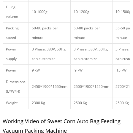
Filling
10-1000g
10-1200g
10-1500g
volume
Packing
50-80 packs per
50-80 packs per
35-50 pac
speed
minute
minute
minute
Power
3 Phase, 380V, 50Hz,
3 Phase, 380V, 50Hz,
3 Phase, 3
supply
can customize
can customize
can custo
Power
9 kW
9 kW
15 kW
Dimensions
2450*1900*1550mm
2500*1900*1550mm
2700*21
(L*W*H)
Weight
2300 Kg
2500 Kg
2500 Kg
Working Video of Sweet Corn Auto Bag Feeding
Vacuum Packing Machine