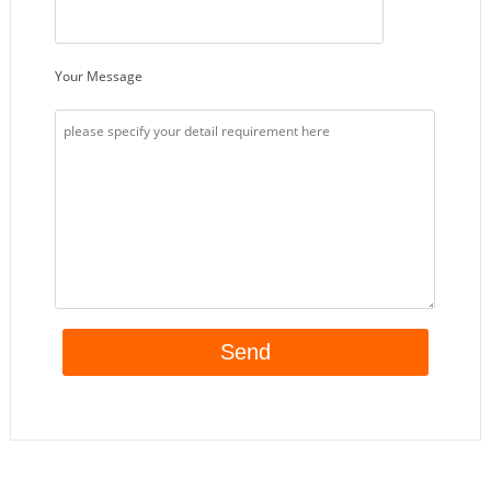
mécanisme de
thermoformage, et
thermoscelle les
barquettes formées avec le
Your Message
film de scellage supérieur.
Entre le formage et le
scellage des barquettes, le
maïs doux peut être placé
dans la barquette
thermoformée par un
système de chargement
manuel ou automatique. La
machine de
thermoformage pour maïs
doux Romiter adopte un
cadre et des couvercles
latéraux en acier
inoxydable SUS304 pour
une durabilité optimale et
des normes d’hygiène les
plus élevées. La vitesse du
cycle est réglable par écran